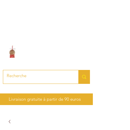
LE SON DES CHAKRAS
Création de bijoux en pierres
précieuses et semi-précieuses
Livraison gratuite à partir de 90 euros