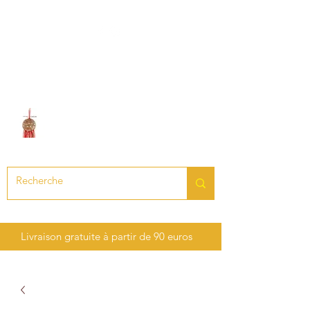
LE SON DES CHAKRAS
Création de bijoux en pierres
précieuses et semi-précieuses
Livraison gratuite à partir de 90 euros