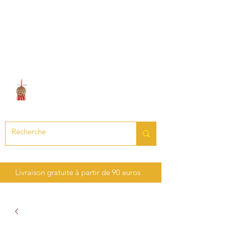
LE SON DES CHAKRAS
Création de bijoux en pierres
précieuses et semi-précieuses
Livraison gratuite à partir de 90 euros