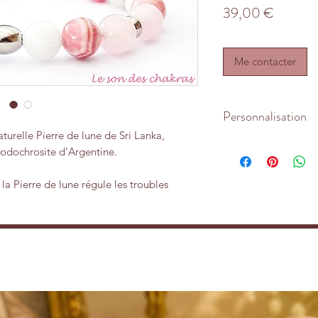
Prix
39,00 €
Me contacter
Personnalisation
turelle Pierre de lune de Sri Lanka,
Le bracelet est ada
odochrosite d'Argentine.
Pour le personnalise
intercalaires, la bél
, la Pierre de lune régule les troubles
inoxydable. Possibil
 aux menstruations. En tant que pierre
métal argenté sur 
fécondité féminine et protège les femmes
ments et même au-delà en favorisant
ne serait aussi indiquée pour les
digestifs. Sur le plan psychique et
ipe les peurs et les angoisses. Sa
rellement la fameuse intuition des
ents positifs de compassion, d’empathie,