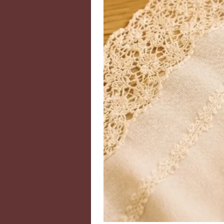
cœur. Porter un quartz rose en bi
de soi et calmer les angoisses. Ce
pierre favorisant le sommeil paisi
quartz rose rend l’esprit plus perm
favorable au chakra du cœur qu’e
et d’empathie.
- La Rhodochrosite est la plus mer
à remédier les douleurs migraineu
problèmes liés à l’arthrite. Elle a
désintoxiquer foie et reins et apa
améliorer notablement certaine
ou la maladie de Parkinson et aid
en plaques. Elle est un bon régul
et permet de surveiller et de stabil
réaction contre les allergies cutan
contre les problèmes d'ostéopor
ramène à l'enfance, à ses souveni
les moments heureux et apaise le
d'ailleurs très efficace pour étab