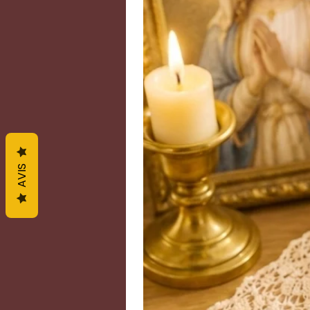
de tolérance et de tendresse vers 
pierre de tempérance, apportant 
créativité, l’ouverture mentale et 
méditation et l’élévation spirituel
- Le Quartz rose est une pierre pa
calme, tant pour le corps que pour
rose a des bienfaits pour calmer et
judicieusement, la pierre pourrait
Porteur d’harmonie et d’équilibre,
AVIS
cœur et aux artères, il favorise l
l’élimination des toxines. La lith
cicatrisantes pour accélérer la gu
brûlures cutanées. Sur le plan spi
la pierre de la paix, de l’amour e
affectif et psychique, le quartz r
négatifs et retrouver la paix intéri
tranquillité de l’esprit, le quartz 
sentimentales et affectives et ai