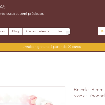
AS
précieuses et semi-précieuses
ices
Blog
Cartes cadeaux
Plus
Livraison gratuite à partir de 90 euros
Bracelet 8 mm e
rose et Rhodoc