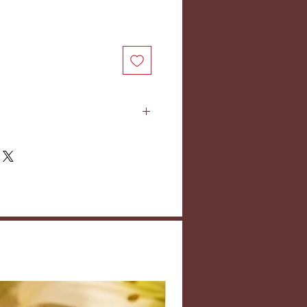
pté à un poignet d'environ 16 cm.
r merci de me contacter. Les
ière et la breloque sont en acier
ité de l'avoir en argent 925 ou en
demande.