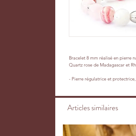
Bracelet 8 mm réalisé en pierre na
Quartz rose de Madagascar et Rh
- Pierre régulatrice et protectrice
hormonaux dus aux ménopauses et
de fertilité, elle favoriserait la 
enceintes jusqu’à leurs accouche
Articles similaires
même la lactation. La pierre de lu
problèmes cutanés et les troubles 
émotionnel, la pierre de lune diss
dimension féminine, favorise natu
femmes et prédispose aux sentim