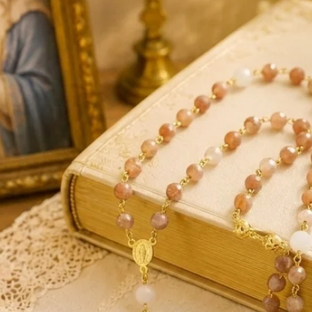
autrui. La pierre de lune est aussi une
équilibre et harmonie. Stimulant la
les rêves prémonitoires, elle favorise la
le.
rticulière, de par son action douce et
 l’esprit. Sur le plan physique, le quartz
 réguler la respiration. Utilisée
 réguler les déséquilibres endocriniens.
 le quartz rose confère ces bienfaits au
a bonne circulation sanguine et aide à
othérapie attribue au quartz rose des vertus
érison des plaies, des écorchures et les
rituel, le quartz rose est considéré comme
t des sentiments de tendresse. Sur le plan
ose aide à dépasser les états émotionnels
eure. Pierre de la sérénité et de la
rose aide à guérir les blessures
de également à apaiser les chagrins du