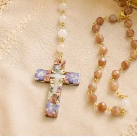
jou ou en pendentif peut renforcer l’estime
tte dernière caractéristique en fait une
ble et réparateur. Sur le plan Karmique, le
éable à la spiritualité. Son action est
lle emplit de sentiments positifs d’amour
veilleuse des pierres anti-stress. Elle aide
ses, les ulcères d’estomac et les
 aussi des vertus pour réguler le diabète,
iser le système nerveux. Elle aide à
s pathologies mentales comme la démence
e aussi à améliorer également la sclérose
ateur du système de circulation sanguine
iser la tension artérielle. Elle agit en
ées. Elle est très efficace pour lutter
ose liés à la ménopause. La Rhodochrosite
rs, agréables ou douloureux. Elle magnifie
 chagrin des phases douloureuses. Elle est
lir des relations de compréhension et de