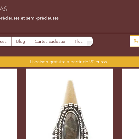
AS
précieuses et semi-précieuses
ices
Blog
Cartes cadeaux
Plus
Livraison gratuite à partir de 90 euros