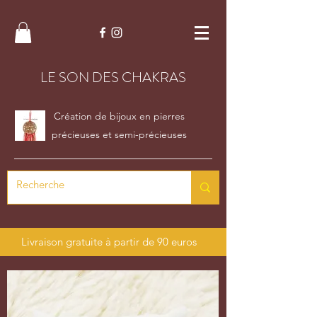
LE SON DES CHAKRAS
Création de bijoux en pierres
précieuses et semi-précieuses
Livraison gratuite à partir de 90 euros