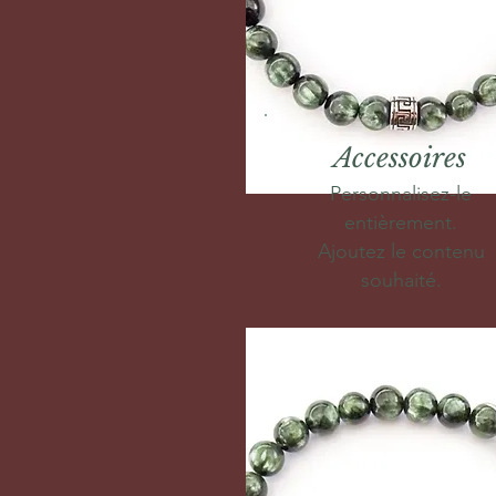
Accessoires
Personnalisez-le
entièrement.
Ajoutez le contenu
souhaité.