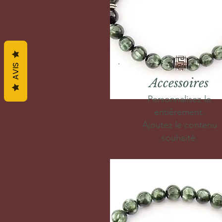
AVIS
Accessoires
Personnalisez-le
entièrement.
Ajoutez le contenu
souhaité.