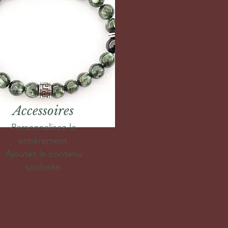
Accessoires
Personnalisez-le
entièrement.
Ajoutez le contenu
souhaité.