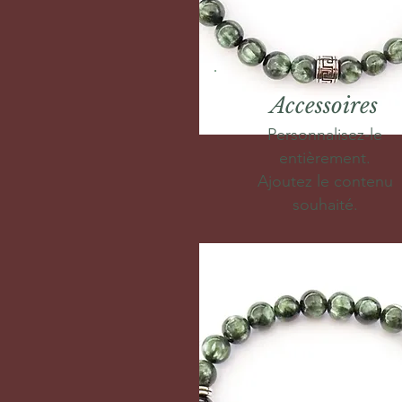
Accessoires
Personnalisez-le
entièrement.
Ajoutez le contenu
souhaité.