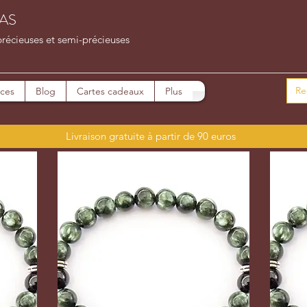
AS
précieuses et semi-précieuses
ices
Blog
Cartes cadeaux
Plus
Livraison gratuite à partir de 90 euros