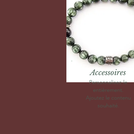
Accessoires
Personnalisez-le
entièrement.
Ajoutez le contenu
souhaité.