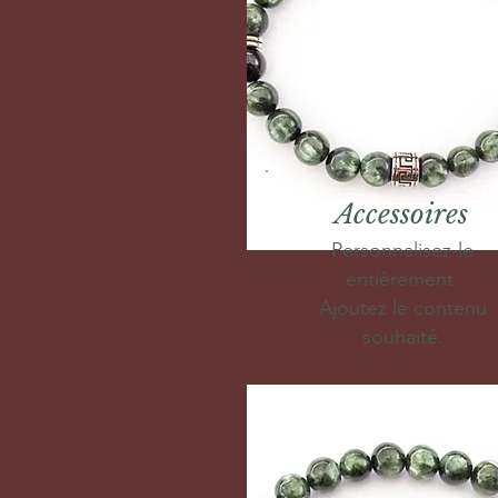
Accessoires
Personnalisez-le
entièrement.
Ajoutez le contenu
souhaité.