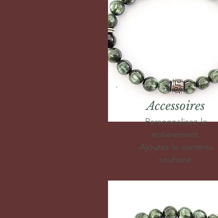
Accessoires
Personnalisez-le
entièrement.
Ajoutez le contenu
souhaité.