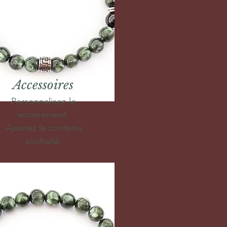
Accessoires
Personnalisez-le
entièrement.
Ajoutez le contenu
souhaité.