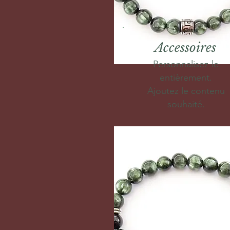
Accessoires
Personnalisez-le
entièrement.
Ajoutez le contenu
souhaité.