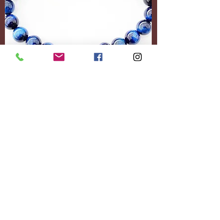
Accessoires
Personnalisez-le
entièrement.
Ajoutez le contenu
souhaité.