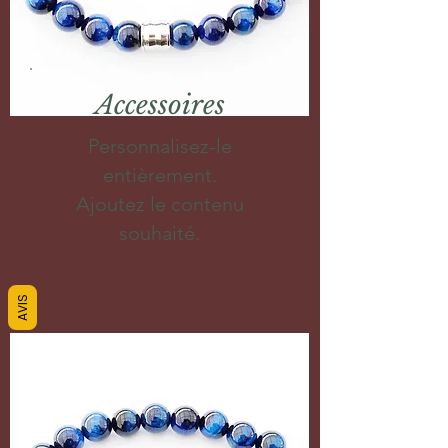
Accessoires
Personnalisez-le
entièrement.
Ajoutez le contenu
souhaité.
AVIS