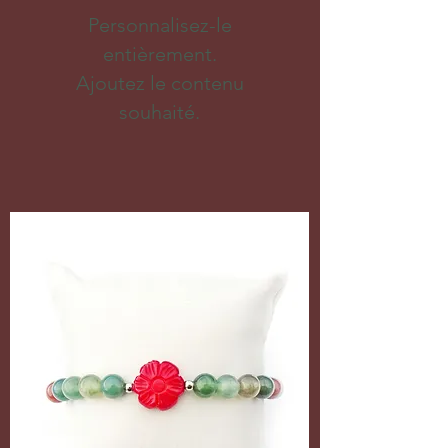
Personnalisez-le
entièrement.
Ajoutez le contenu
souhaité.