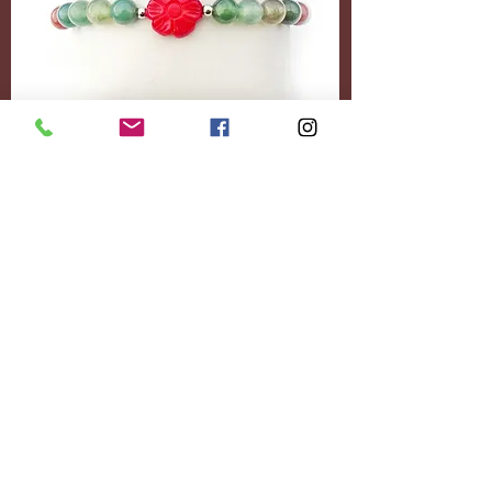
Accessoires
Personnalisez-le
entièrement.
Ajoutez le contenu
souhaité.