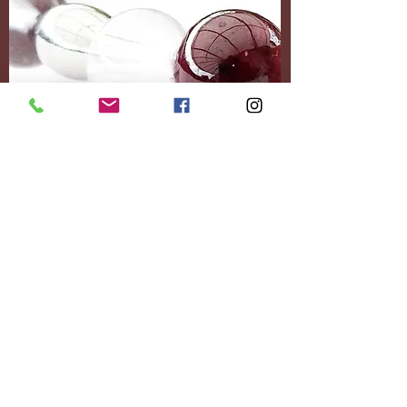
Accessoires
Personnalisez-le
entièrement.
Ajoutez le contenu
souhaité.