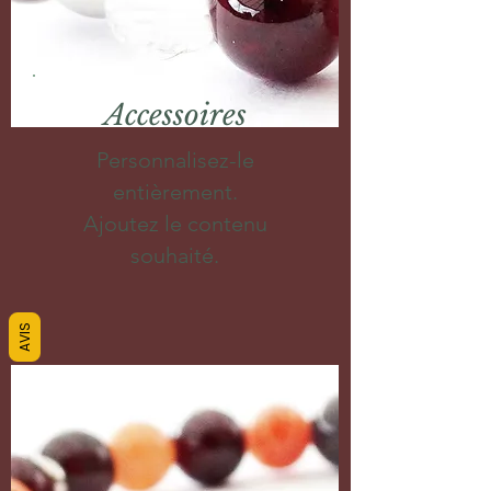
Accessoires
Personnalisez-le
entièrement.
Ajoutez le contenu
souhaité.
AVIS