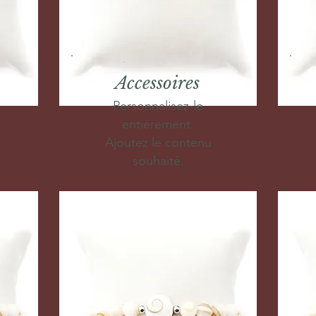
Accessoires
Personnalisez-le
entièrement.
Ajoutez le contenu
souhaité.