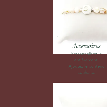
Accessoires
Personnalisez-le
entièrement.
Ajoutez le contenu
souhaité.