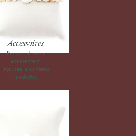
Accessoires
Personnalisez-le
entièrement.
Ajoutez le contenu
souhaité.