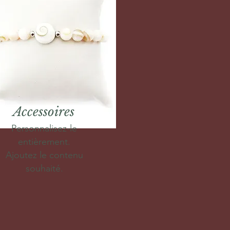
Accessoires
Personnalisez-le
entièrement.
Ajoutez le contenu
souhaité.