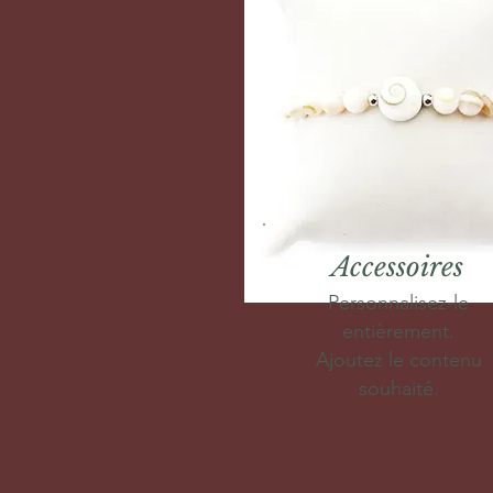
Accessoires
Personnalisez-le
entièrement.
Ajoutez le contenu
souhaité.