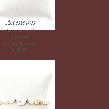
Accessoires
Personnalisez-le
entièrement.
Ajoutez le contenu
souhaité.