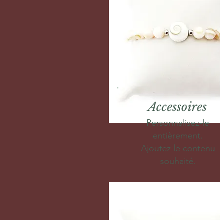
Accessoires
Personnalisez-le
entièrement.
Ajoutez le contenu
souhaité.