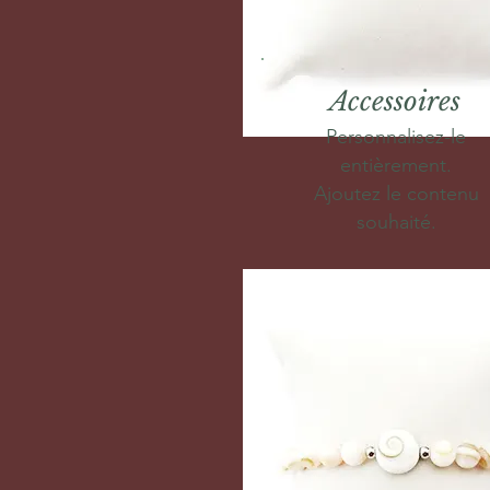
Accessoires
Personnalisez-le
entièrement.
Ajoutez le contenu
souhaité.