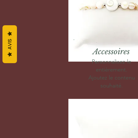
AVIS
Accessoires
Personnalisez-le
entièrement.
Ajoutez le contenu
souhaité.