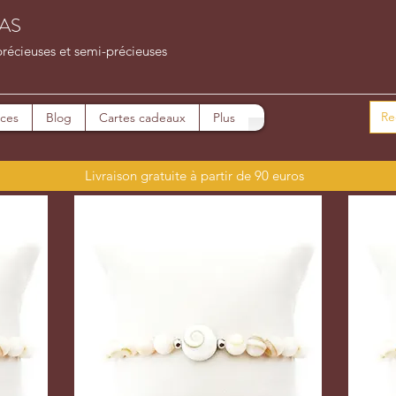
AS
précieuses et semi-précieuses
ices
Blog
Cartes cadeaux
Plus
Livraison gratuite à partir de 90 euros