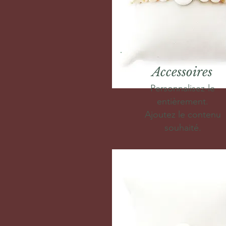
Accessoires
Personnalisez-le
entièrement.
Ajoutez le contenu
souhaité.