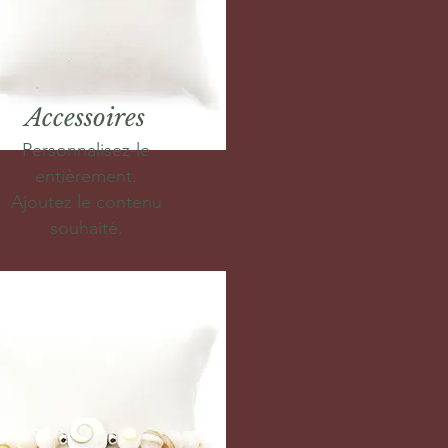
Accessoires
Personnalisez-le
entièrement.
Ajoutez le contenu
souhaité.