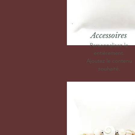
Accessoires
Personnalisez-le
entièrement.
Ajoutez le contenu
souhaité.