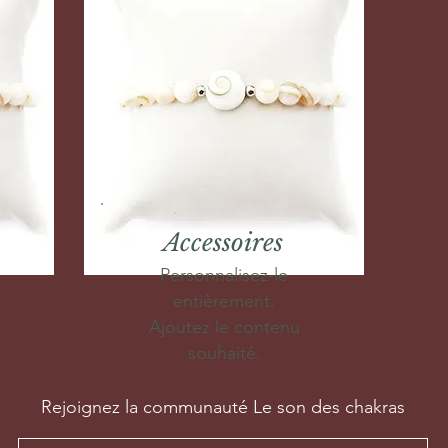
Accessoires
Personnalisez-le
entièrement.
Ajoutez le contenu
souhaité.
Rejoignez la communauté Le son des chakras