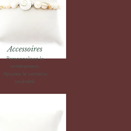
Accessoires
Personnalisez-le
entièrement.
Ajoutez le contenu
souhaité.