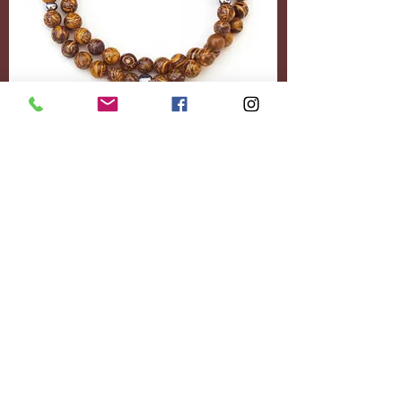
Accessoires
Personnalisez-le
entièrement.
Ajoutez le contenu
souhaité.