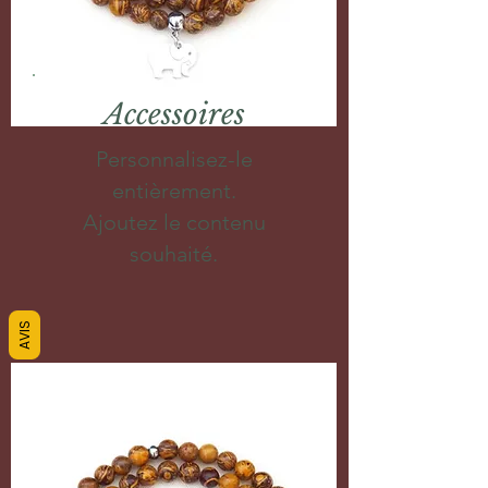
Accessoires
Personnalisez-le
entièrement.
Ajoutez le contenu
souhaité.
AVIS