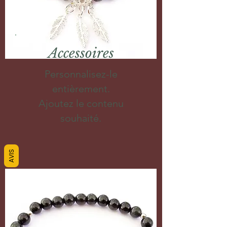
Accessoires
Personnalisez-le
entièrement.
Ajoutez le contenu
souhaité.
AVIS