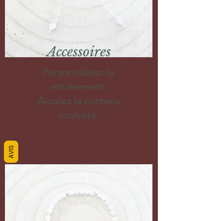
Accessoires
Personnalisez-le
entièrement.
Ajoutez le contenu
souhaité.
AVIS