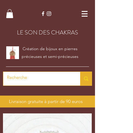
LE SON DES CHAKRAS
Création de bijoux en pierres
précieuses et semi-précieuses
Livraison gratuite à partir de 90 euros