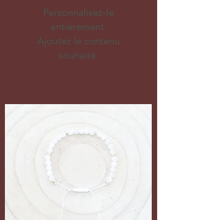
Personnalisez-le
entièrement.
Ajoutez le contenu
souhaité.