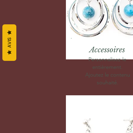
AVIS
Accessoires
Personnalisez-le
entièrement.
Ajoutez le contenu
souhaité.