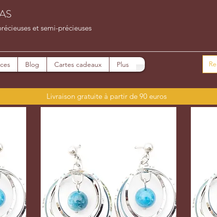
AS
précieuses et semi-précieuses
ices
Blog
Cartes cadeaux
Plus
Livraison gratuite à partir de 90 euros