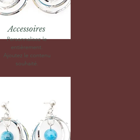
Accessoires
Personnalisez-le
entièrement.
Ajoutez le contenu
souhaité.