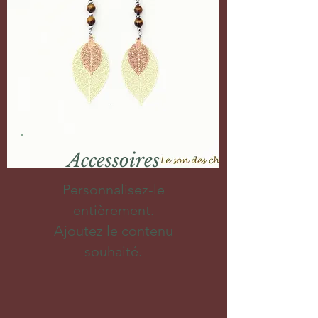
Accessoires
Personnalisez-le
entièrement.
Ajoutez le contenu
souhaité.