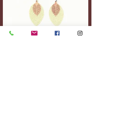
Accessoires
Personnalisez-le
entièrement.
Ajoutez le contenu
souhaité.