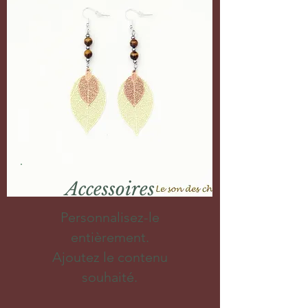
Accessoires
Personnalisez-le
entièrement.
Ajoutez le contenu
souhaité.