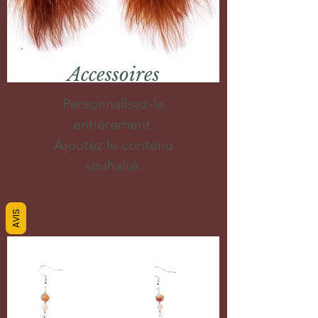
Accessoires
Personnalisez-le
entièrement.
Ajoutez le contenu
souhaité.
AVIS