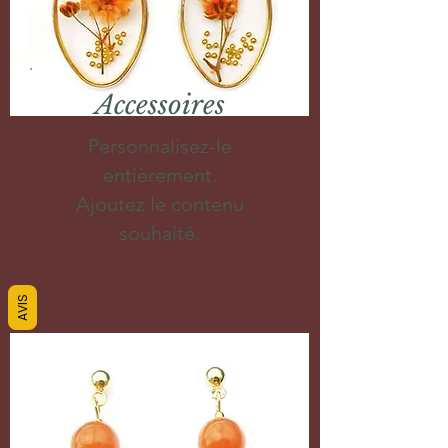
Accessoires
Personnalisez-le
entièrement.
Ajoutez le contenu
souhaité.
AVIS