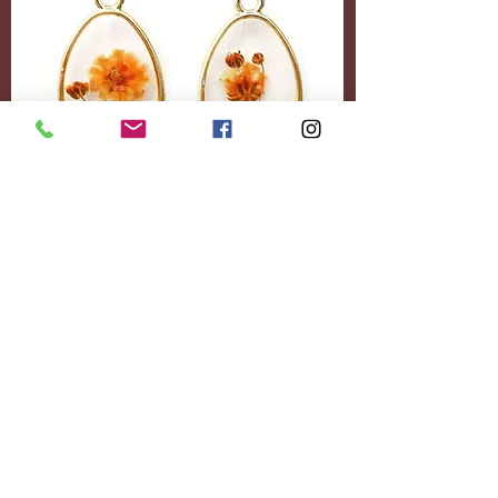
Accessoires
Personnalisez-le
entièrement.
Ajoutez le contenu
souhaité.