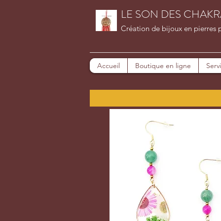
LE SON DES CHAKR
Création de bijoux en pierres 
Accueil
Boutique en ligne
Serv