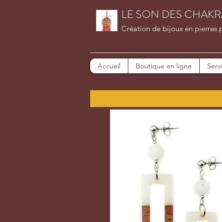
LE SON DES CHAKR
Création de bijoux en pierres 
Accueil
Boutique en ligne
Serv