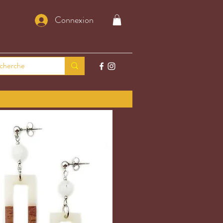
Connexion