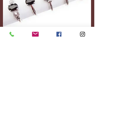
Accessoires
Personnalisez-le
entièrement.
Ajoutez le contenu
souhaité.