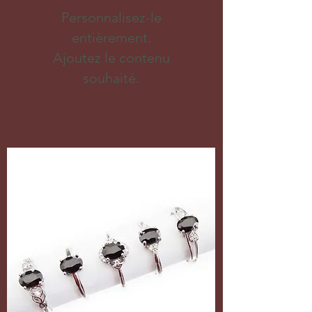
Personnalisez-le
entièrement.
Ajoutez le contenu
souhaité.