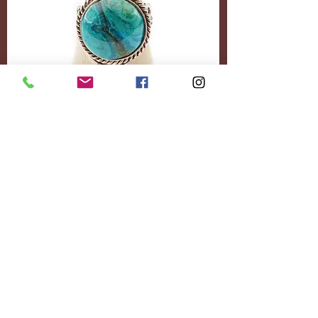
Accessoires
Personnalisez-le
entièrement.
Ajoutez le contenu
souhaité.