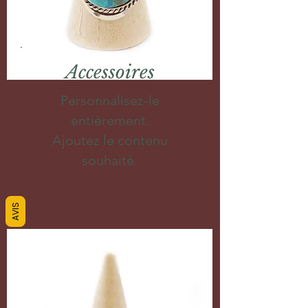
Accessoires
Personnalisez-le
entièrement.
Ajoutez le contenu
souhaité.
AVIS