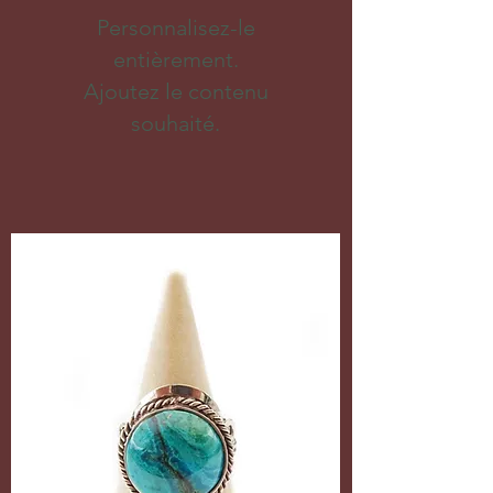
Personnalisez-le
entièrement.
Ajoutez le contenu
souhaité.