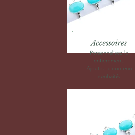
Accessoires
Personnalisez-le
entièrement.
Ajoutez le contenu
souhaité.