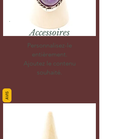
Accessoires
Personnalisez-le
entièrement.
Ajoutez le contenu
souhaité.
AVIS