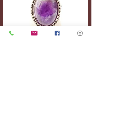
Accessoires
Personnalisez-le
entièrement.
Ajoutez le contenu
souhaité.