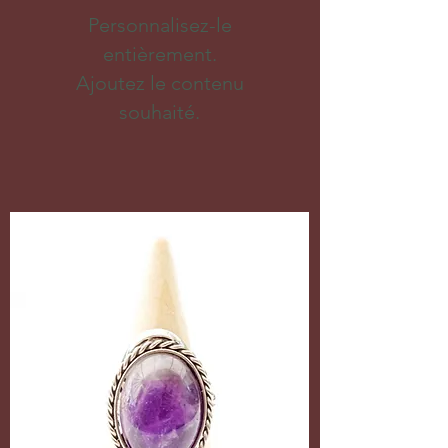
Personnalisez-le
entièrement.
Ajoutez le contenu
souhaité.