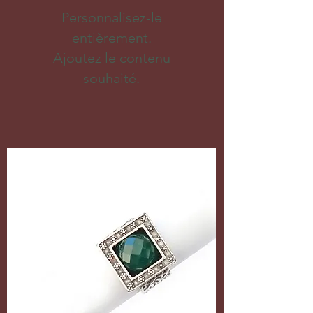
Personnalisez-le
entièrement.
Ajoutez le contenu
souhaité.