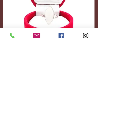
Accessoires
Personnalisez-le
entièrement.
Ajoutez le contenu
souhaité.