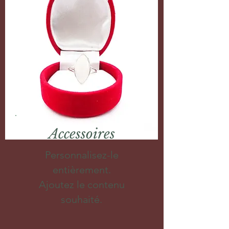
Accessoires
Personnalisez-le
entièrement.
Ajoutez le contenu
souhaité.