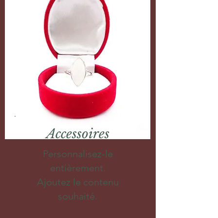
Accessoires
Personnalisez-le
entièrement.
Ajoutez le contenu
souhaité.