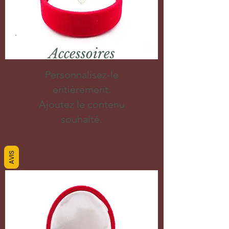
Accessoires
Personnalisez-le
entièrement.
Ajoutez le contenu
souhaité.
AVIS