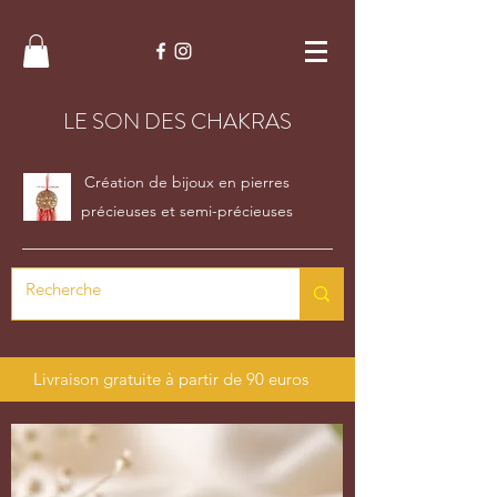
LE SON DES CHAKRAS
Création de bijoux en pierres
précieuses et semi-précieuses
Livraison gratuite à partir de 90 euros