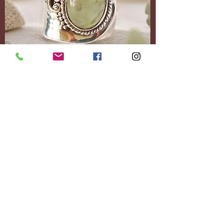
Accessoires
Personnalisez-le
entièrement.
Ajoutez le contenu
souhaité.