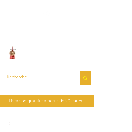
LE SON DES CHAKRAS
Création de bijoux en pierres
précieuses et semi-précieuses
Livraison gratuite à partir de 90 euros