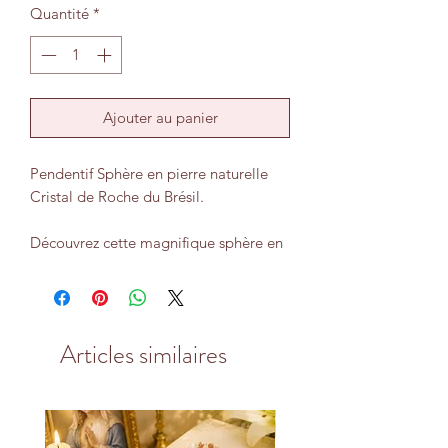
Quantité
*
Ajouter au panier
Pendentif Sphère en pierre naturelle
Cristal de Roche du Brésil.
Découvrez cette magnifique sphère en
Cristal de Roche naturel du Brésil,
délicatement montée en pendentif.
Symbole de lumière et de pureté, le
cristal de roche est reconnu comme
Articles similaires
une pierre maîtresse en lithothérapie
pour sa capacité à amplifier les
énergies, purifier l’esprit et harmoniser
le corps.