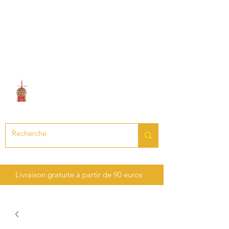
LE SON DES CHAKRAS
Création de bijoux en pierres
précieuses et semi-précieuses
Livraison gratuite à partir de 90 euros