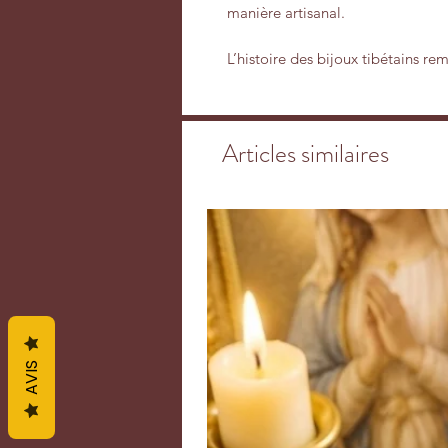
manière artisanal.
L’histoire des bijoux tibétains re
au fil du temps pour devenir un ar
Les bijoux tibétains sont profond
spiritualité bouddhistes, qui sont
Articles similaires
quotidienne au Tibet et au Népal.
des fins rituelles et symboliques,
accessoires de protection.
Chaque bijou tibétain porte en lu
une histoire qui remonte à des si
culture tibétaine, les bijoux revêt
utilisés dans des rituels religieu
protecteurs ou des amulettes. Le
des bijoux pour apporter la chance
les mauvais esprits.
AVIS
Les bijoux tibétains sont souvent
Leurs designs complexes et élabo
profondément enracinées dans la 