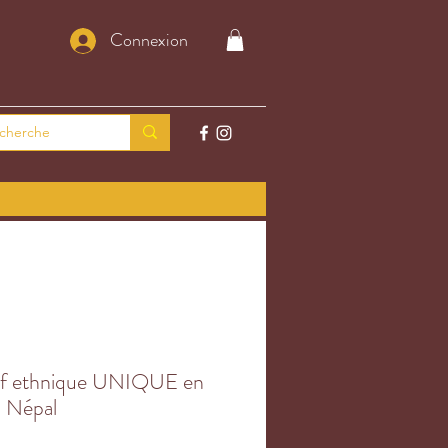
Connexion
if ethnique UNIQUE en
u Népal