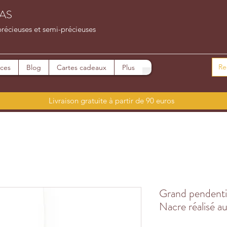
AS
précieuses et semi-précieuses
ices
Blog
Cartes cadeaux
Plus
Livraison gratuite à partir de 90 euros
Grand pendent
Nacre réalisé a