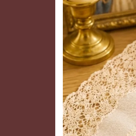
Les pierres précieuses et semi-pr
lazuli, la nacre ou le corail, son
concevoir un bijou tibétain. Chaqu
propriétés selon la lithothérapie 
soigneusement les pierres en fonct
énergétiques. Les bijoux népalais
Diamètre pendentif : 6 cm.
La couleur peut varier en fonction
En cas de rupture de stock, n'hés
Disposées sur le corps, les pierr
rééquilibrer l’être dans son intégra
physique que psychique mais, ce
traitement médical prescrit par v
AVERTISSEMENT : Les propriétés, 
sont issues des ouvrages ou sites
sont données à titre informatif. E
une information médicale, ni eng