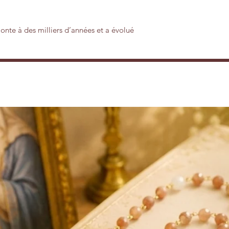
monte à des milliers d’années et a évolué
t à part entière.
ément enracinés dans la tradition et la
 des éléments essentiels de la vie
 Ces bijoux sacrés sont souvent portés à
 et ils sont considérés comme des
i une signification profonde et raconte
ècles d’histoire et de coutumes. Dans la
ent une valeur spirituelle et sont souvent
x. Ils sont considérés comme des talismans
s Tibétains croient fermement au pouvoir
, la santé, la prospérité et pour éloigner
 ornés de symboles et de motifs sacrés.
rés reflètent les croyances bouddhistes
culture tibétaine.