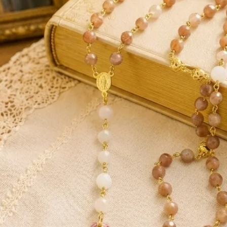
écieuses, comme la turquoise, le lapis-
t également un élément essentiel pour
e pierre a ses propres significations et
tibétaine. Les Tibétains choisissent
ion de leurs besoins spirituels et
 restent fortement liés au bouddhisme.
 de la lumière.
itez pas à me contacter.
es permettent de régénérer et de
lité : c’est à dire autant sur le plan
pendant, celà ne peut remplacer un
otre médecin.
modes et indications d’utilisation citées
 Internet de référence. Ces informations
lles ne sauraient en aucun cas constituer
ager notre responsabilité.