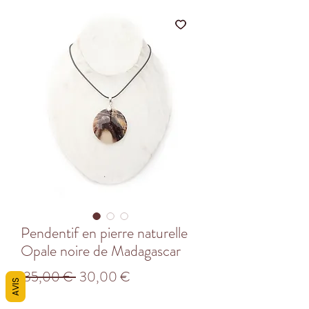
Pendentif en pierre naturelle
Opale noire de Madagascar
Prix
Prix
 35,00 € 
30,00 €
AVIS
original
promotionnel