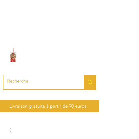
LE SON DES CHAKRAS
Création de bijoux en pierres
précieuses et semi-précieuses
Livraison gratuite à partir de 90 euros