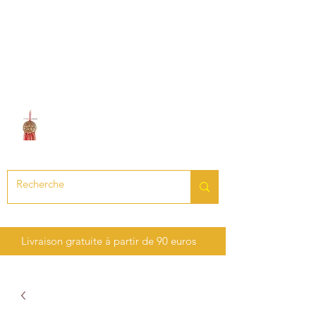
LE SON DES CHAKRAS
Création de bijoux en pierres
précieuses et semi-précieuses
Livraison gratuite à partir de 90 euros