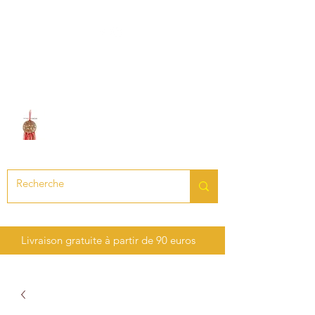
LE SON DES CHAKRAS
Création de bijoux en pierres
précieuses et semi-précieuses
Livraison gratuite à partir de 90 euros