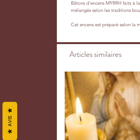
Bâtons d'encens MYRRH faits à la
mélangés selon les traditions bo
Cet encens est préparé selon la 
herbes naturelles, des plantes, d
pour créer cet encens.
Articles similaires
Composés de matières premières n
fleurs de l'Himalaya, aucun éléme
compositions. Les encens tibétai
recette élaborée par des sages ti
Ingrédients principaux : Bakuchi
(Didymocarpus Leucocalyx) Clou d
propriétés curatives.
Indications : favorise un état de
d’atténuer les douleurs dorsales e
AVIS
négatives et hostiles, purifie l'aur
aide à la méditation, apaise l'anx