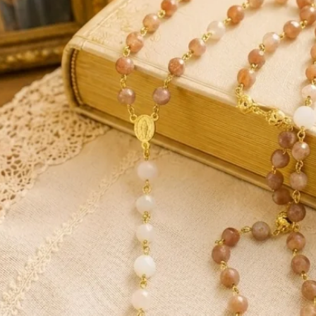
oné
es