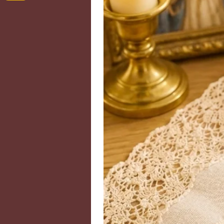
Emballage : boîte en papier cart
Nombre des bâtons : 40
Longueur : 10 cm
Temps de combustion : 30 minut
Poids : environ 71 grammes
Bâtons avec support