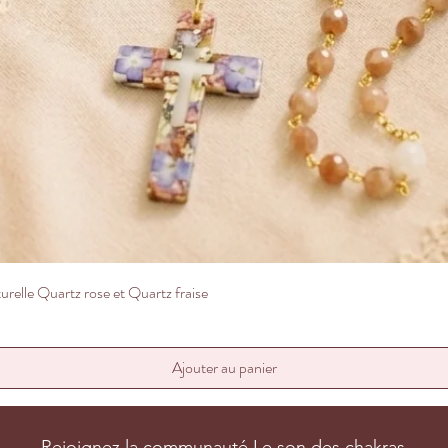
Aperçu rapide
relle Quartz rose et Quartz fraise
Ajouter au panier
Rejoignez la communauté Le son des chakras