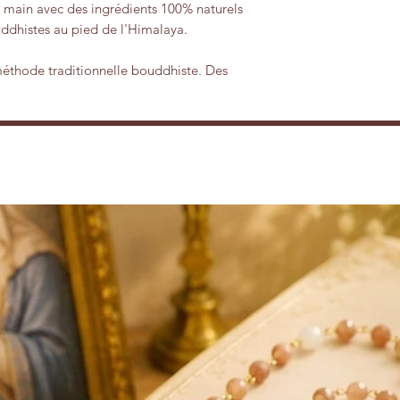
 main avec des ingrédients 100% naturels
uddhistes au pied de l'Himalaya.
méthode traditionnelle bouddhiste. Des
es feuilles et des écorces sont mélangées
aturelles telles que les herbes, plantes,
nt toxique n'entre dans leurs
ns sont d'une rare pureté dont chaque
bétains.
 (Graine de Proralea) Kum Kum
e girofle et autres plantes avec des
 détente et de sérénité immédiat
, permet
t musculaires, répousse les forces
a, attire la prospérité, effet calmant qui
iété et apporte paix et détente.