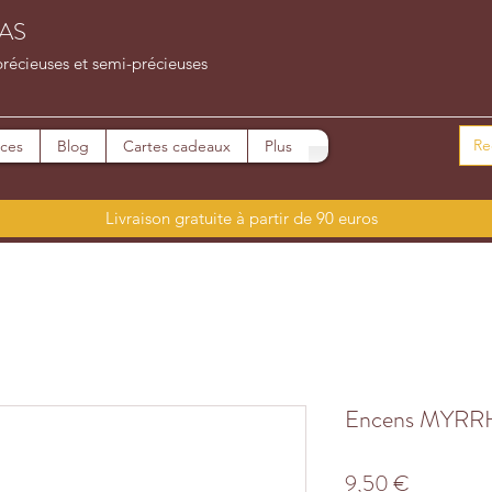
AS
précieuses et semi-précieuses
ices
Blog
Cartes cadeaux
Plus
Livraison gratuite à partir de 90 euros
Encens MYRR
Prix
9,50 €