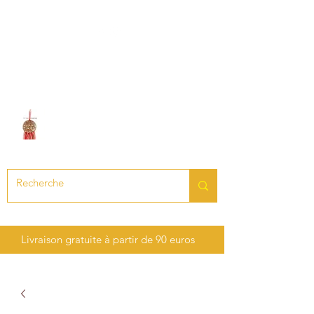
LE SON DES CHAKRAS
Création de bijoux en pierres
précieuses et semi-précieuses
Livraison gratuite à partir de 90 euros