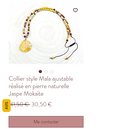
Collier style Mala ajustable
réalisé en pierre naturelle
Jaspe Mokaïte
Prix
Prix
 41,50 € 
30,50 €
AVIS
original
promotionnel
Me contacter