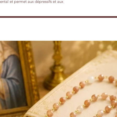
ental et permet aux dépressifs et aux
réfléchir de se libérer du cycle incessant
 minéral à des propriétés de purification
nt une meilleur ouverture d’esprit.
’intuition. Elle a une vibration
staux lilas mettent en contact avec les ondes
lment le chakra de la gorge et le chakra du
hyste permet de soigner le stress, les
s migraines, les problèmes sanguins
piratoires, de peau (acnés, abcès,
nes douleurs, notamment au niveau des
 est utilisée également pour lutter contre
plus vite les divers éléments nocifs du
et les toxines. Le fait de porter
eut avoir différents types de bénéfices.
 ressentir une plus grande sérénité et une
ion des états de stress et de nervosité, la
ées négatives. En portant l’améthyste en
eur équilibre des différentes énergies du
 un sommeil plus reposant.