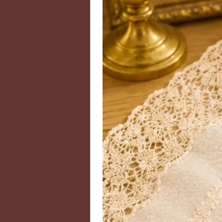
- La pierre Cristal de roche est ré
idéale en lithothérapie pour l’im
également d’atteindre de haut ni
Pour tout ce qui est lié aux bloca
permet de stabiliser et harmoniser
vibratoire du corps. Elle vous pr
proviennent des personnes négati
énergétiques et purifie égalemen
sensation de bien-être intense. D
l'imagination et l'intuition.
Sur le plan physique, elle aide à 
roche apaise les douleurs de dos
nuisant à l'appareil digestif. Elle
lymphatique, et stabilise le corps s
pouvoir d’amplificateur lui perme
pierre associée. Elle peut emmaga
transmettre aux autres pierres pou