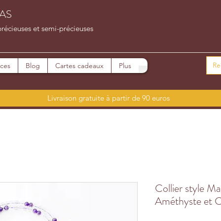
AS
précieuses et semi-précieuses
ices
Blog
Cartes cadeaux
Plus
Livraison gratuite à partir de 90 euros
Collier style Mal
Améthyste et Cr