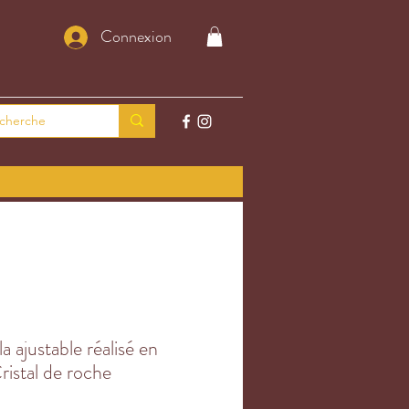
Connexion
a ajustable réalisé en
istal de roche