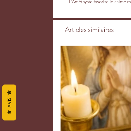
- L’Améthyste favorise le calme m
personnes qui ont tendance à trop 
des pensées qui les assaillent. Ce
de l’aura du porteur, lui permetta
Articles similaires
L’améthyste favorise les rêves et l
particulièrement élevée. Les cri
cérébrales bêta. Stimulent et ca
cœur. Sur le plan physique, l’amét
angoisses, les maux de tête et le
(anémie, tension artérielle…), res
brûlures…) et de soulager certai
articulations et des muscles. Elle
l’acidité gastrique, pour éliminer 
corps comme l’alcool, les drogues 
l’améthyste sous forme de bijou p
AVIS
Tout d’abord, cela vous permet de
paix intérieure, grâce à l’atténuat
dissipation des émotions et pens
bijou, vous obtenez aussi un meill
corps, plus d’énergie positive et