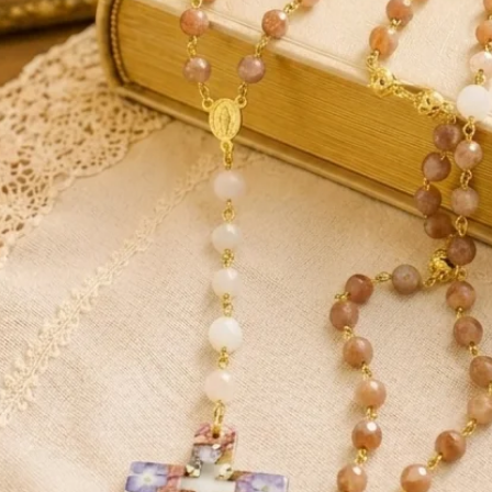
ceptrice, émettrice et amplificatrice. Pierre
agination et pour la voyance. Elle permet
veaux de méditation très rapidement.
ges énergétiques, le cristal de roche
 le corps éthérique ainsi que le taux
otège des mauvaises influences qui
ves. Elle dénoue les blocages
t le mental tout en vous procurant une
e plus, cette pierre préserve la mémoire,
soigner un organe défaillant. Le cristal de
 et permet de faire face aux problèmes
 stimule la circulation sanguine et
ubtil avec l’être spirituel. Par ailleurs, son
t d’améliorer les propriétés d’une autre
siner une grosse quantité d'énergie et la
r les charger.