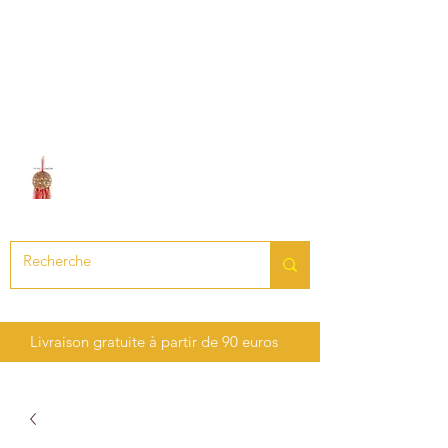
LE SON DES CHAKRAS
Création de bijoux en pierres
précieuses et semi-précieuses
Livraison gratuite à partir de 90 euros