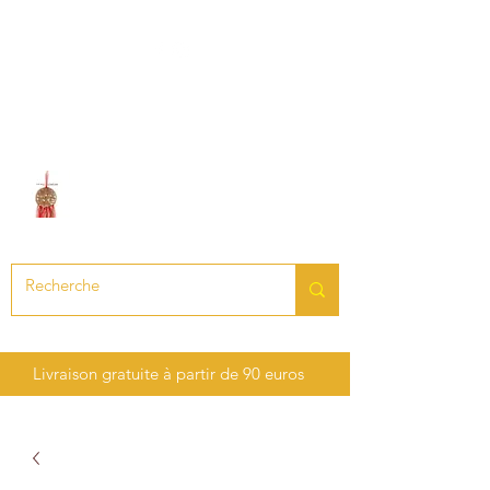
LE SON DES CHAKRAS
Création de bijoux en pierres
précieuses et semi-précieuses
Livraison gratuite à partir de 90 euros