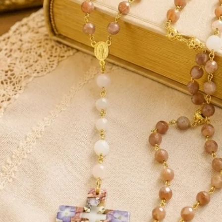
tés spirituelles supérieures. Idéale pour la
ierre permet de réduire le stress et
, porter la Fluorite aide à prendre des
 de la lumière.
itez pas à me contacter.
es permettent de régénérer et de
lité : c’est à dire autant sur le plan
pendant, celà ne peut remplacer un
otre médecin.