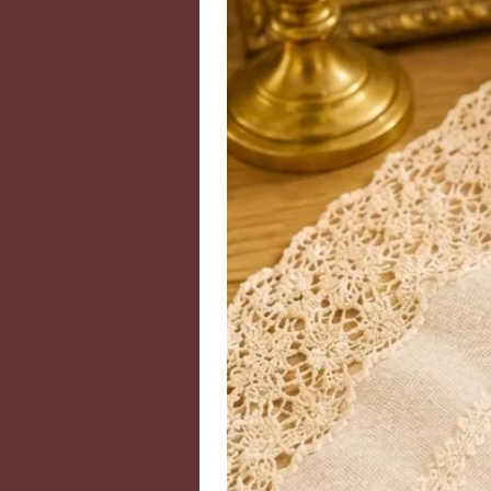
Elle donne ainsi un accès aux réali
pratique de la méditation, cette p
développer l’intuition. Au travail
décisions de manière réfléchie.
La couleur peut varier en fonction
En cas de rupture de stock, n'hés
Disposées sur le corps, les pierr
rééquilibrer l’être dans son intégra
physique que psychique mais, ce
traitement médical prescrit par v