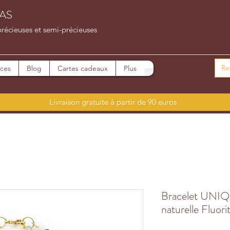
AS
précieuses et semi-précieuses
ices
Blog
Cartes cadeaux
Plus
Livraison gratuite à partir de 90 euros
Bracelet UNIQU
naturelle Fluor