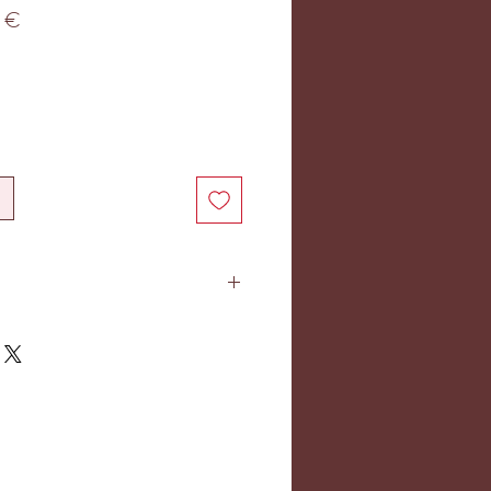
Prix
 €
promotionnel
té à un poignet serré d'entre 16
e et le fermoir sont en laiton
bilité de rajouter une chainette