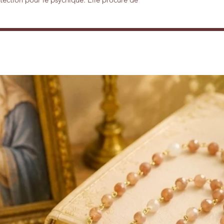
acilité de concentration. Elle estompe le
 à la diminution des difficultés
 perfectionnement dans l’apprentissage.
-pleins émotionnels en apaisant ainsi les
 précieuse pour ceux qui veulent se libérer
sensations de stagnation et d’inertie.
ant de nombreuses vertus. Elle aide à
liments, renforce la santé du foie et des
en prévention de la grippe et de certaines
eunes, ce cristal facilite même la
e la régénération des cellules. Les
e l’arthrose, l’arthrite, l’ossification et
t avec la Fluorite. Elle fortifie le
ts. Elle aide à lutter contre le mauvais
et les malaises. Elle détoxifie le corps. Elle
 qui aident contre les états de mal-être.
nisation. Elle est, de tous les cristaux, le
avorise l’impartialité. Elle permet
s, de décupler l’intuition, la concentration.