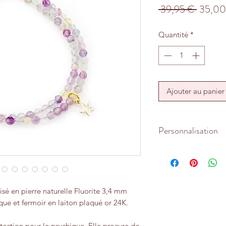
Prix
 39,95 € 
35,00
original
Quantité
*
Ajouter au panier
Personnalisation
Le bracelet est adap
et 18 cm. La breloqu
plaqué or 24K. Possi
d'extension.
sé en pierre naturelle Fluorite 3,4 mm
ue et fermoir en laiton plaqué or 24K.
otection pour le psychique. Elle procure de