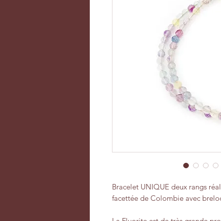
Bracelet UNIQUE deux rangs réali
facettée de Colombie avec breloq
La Fluorite est de très grande pr