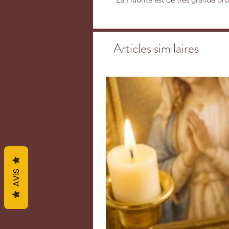
la clarté intellectuelle et de la f
désordre et l’instabilité. Elle aide
d’apprentissage. Elle favorise le
Articles similaires
Elle permet de détoxifier les trop
peurs et le stress. C’est une aide
des blocages psychologiques, des 
La Fluorite est une pierre posséd
assimiler les oligo-éléments des a
poumons. On l’utilise également 
infections virales. Chez les plus j
cicatrisation des plaies et favoris
maladies liées à l’articulation comm
l’ostéoporose s'améliorent fortemen
système veineux, la rate et les den
AVIS
cholestérol, la pression artérielle 
renforce les défenses immunitaires
Elle dissipe toute forme de désorga
plus efficace en la matière. Elle f
d’intégrer les énergies spirituelle