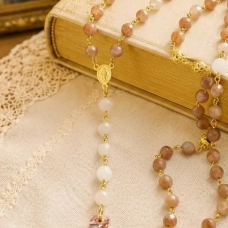
ouvenirs, les chagrins et les tristesses du
ses capacités intuitives et d’acquérir
oires. De ce point de vue, la diopside
lors d’embarras conflictuels dus à plusieurs
 à se réconcilier avec les personnes qu'on
ssaire, à faire le premier pas.
ermet d'ouvrir son cœur à la souffrance
 personnes pensaient que la diopside était
déraient donc qu’il était important
ierre pour assurer le renouvellement de la
opside verte est associé à la paix et la
 le poser sur le front avant de dormir pour
 pièces).
 de la lumière.
itez pas à me contacter.
es permettent de régénérer et de