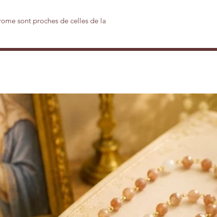
rome sont proches de celles de la
us belles varietés gemmes, comparables à
us curatives et pour l'aide qu'elle
uérison des maladies.
oubles du métabolisme, la Diopside
s. Excellente régulatrice du système
e sanguin (globules rouges et globules
, gamma GT, sels minéraux). Pierre
 recalcification, notamment lors de
hrome contribue à lutter contre les effets
excédentaires. Elle régule la coagulation
s hémophiles, ceux qui se blessent
 avoir des bleus facilement. Elle aide les
 saines, stimule les reins et équilibre la
chocs affectifs grâce à une activation de
alyse du sujet. Elle estompe les
le enracine dans le moment présent en