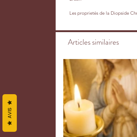
Les proprietés de la Diopside Ch
Tourmaline verte et, dans ses pl
celles de l'Emeraude pour ses vert
apporte à la prévention et à la g
Articles similaires
Très efficace pour réguler les tr
Chrome agit sur toutes les glande
cardio-vasculaire et de l’équilibr
blancs, triglycérides, cholestérol
intéressante pour ses qualités de
fractures osseuses. La Diopside C
du diabète en brûlant les sucres 
du sang aidant ainsi les personne
régulièrement, qui ont tendance à
enfants à avoir des dents fortes et
AVIS
production hormonale.
La Diopside Chrome compense les 
l’intelligence et des facultés d’an
traumatismes liés à l’enfance. El