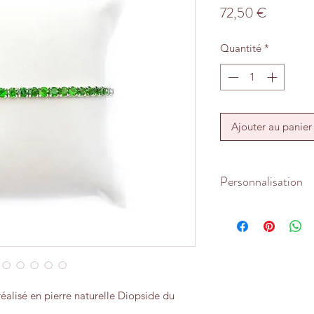
Prix
72,50 €
Quantité
*
Ajouter au panier
Personnalisation
Le bracelet est adap
16-19 cm.
alisé en pierre naturelle Diopside du