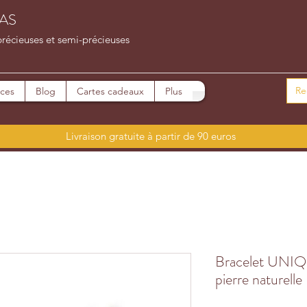
AS
précieuses et semi-précieuses
ices
Blog
Cartes cadeaux
Plus
Livraison gratuite à partir de 90 euros
Bracelet UNI
pierre naturelle