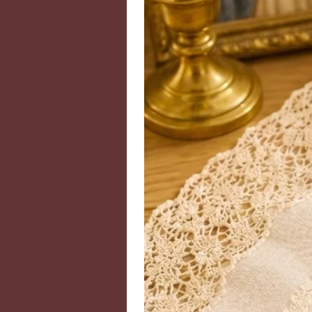
permettant d’évacuer les mauvais s
passé. Elle permet de développer 
progressivement des dons divinat
aide aussi à la prise de décision 
choix possibles. La Diopside aide
a blessé en nous poussant, si néce
Elle augmente la compassion et p
d'autrui.
Dans les temps anciens, certaines
tombé de l’arbre de vie. Ils consi
d’enterrer les morts avec cette p
vie. Dans certaines cultures, la di
tranquillité. On conseillait de se
assurer des rêves agréables.
Dimensions des pierres : 3mm (30
Chaîne en argent 925.
La couleur peut varier en fonction
En cas de rupture de stock, n'hés
Disposées sur le corps, les pierr