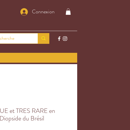
Connexion
QUE et TRES RARE en
 Diopside du Brésil