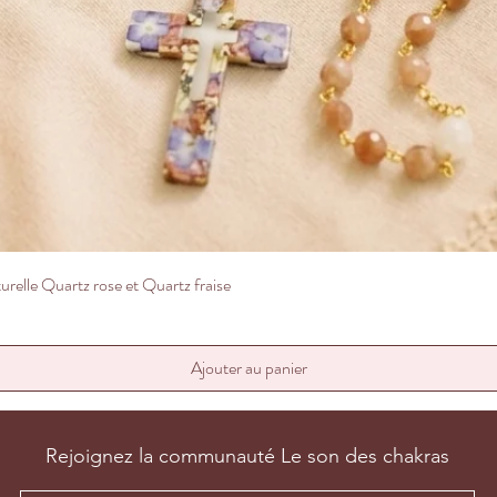
lité : c’est à dire autant sur le plan
pendant, celà ne peut remplacer un
otre médecin.
modes et indications d’utilisation citées
 Internet de référence. Ces informations
lles ne sauraient en aucun cas constituer
ager notre responsabilité.
Aperçu rapide
relle Quartz rose et Quartz fraise
Ajouter au panier
Rejoignez la communauté Le son des chakras