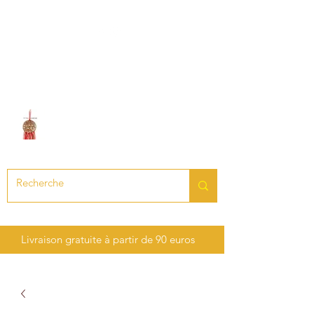
LE SON DES CHAKRAS
Création de bijoux en pierres
précieuses et semi-précieuses
Livraison gratuite à partir de 90 euros