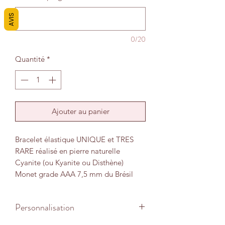
AVIS
0/20
Quantité
*
Ajouter au panier
Bracelet élastique UNIQUE et TRES
RARE réalisé en pierre naturelle
Cyanite (ou Kyanite ou Disthène)
Monet grade AAA 7,5 mm du Brésil
avec petites perles intercalaires et
breloque en acier inoxydable.
Personnalisation
Cette magnifique Cyanite ressemble