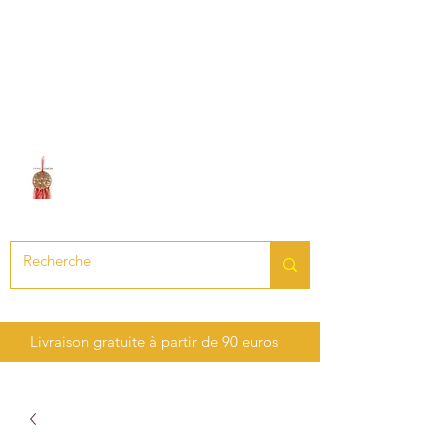
LE SON DES CHAKRAS
Création de bijoux en pierres
précieuses et semi-précieuses
Livraison gratuite à partir de 90 euros