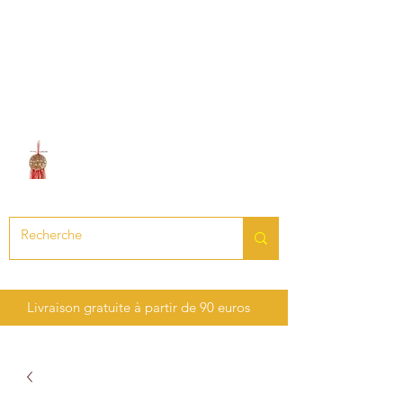
LE SON DES CHAKRAS
Création de bijoux en pierres
précieuses et semi-précieuses
Livraison gratuite à partir de 90 euros