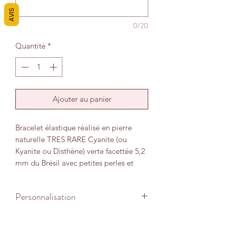
AVIS
0/20
Quantité
*
Ajouter au panier
Bracelet élastique réalisé en pierre
naturelle TRES RARE Cyanite (ou
Kyanite ou Disthène) verte facettée 5,2
mm du Brésil avec petites perles et
breloque en acier inoxydable.
Personnalisation
Ce cristal de Cyanite verte est
transparent, cette variété verte
Le bracelet est adapté à un poignet
correspond au 4e chakra. Elle favorise