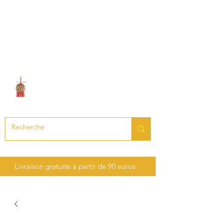
LE SON DES CHAKRAS
Création de bijoux en pierres
précieuses et semi-précieuses
Livraison gratuite à partir de 90 euros