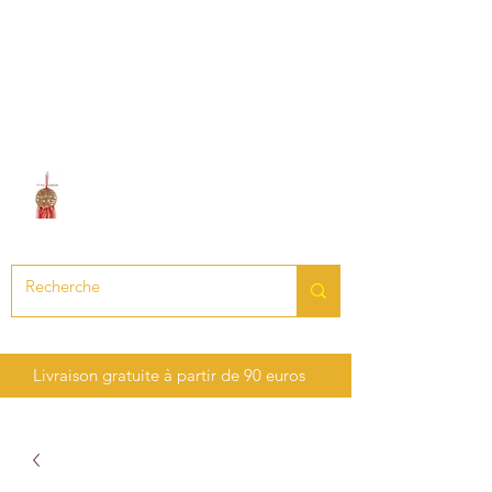
LE SON DES CHAKRAS
Création de bijoux en pierres
précieuses et semi-précieuses
Livraison gratuite à partir de 90 euros