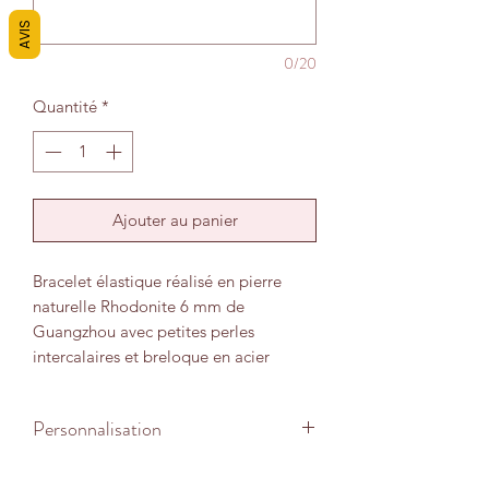
AVIS
0/20
Quantité
*
Ajouter au panier
Bracelet élastique réalisé en pierre
naturelle Rhodonite 6 mm de
Guangzhou avec petites perles
intercalaires et breloque en acier
inoxydable.
Personnalisation
La Rhodonite est très utilisée en
lithothérapie, et ce pour plusieurs
Le bracelet est adapté à un poignet
raisons. Au niveau du psychique et