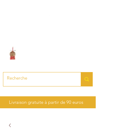
LE SON DES CHAKRAS
Création de bijoux en pierres
précieuses et semi-précieuses
Livraison gratuite à partir de 90 euros