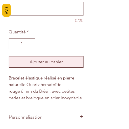
AVIS
0/20
Quantité
*
Ajouter au panier
Bracelet élastique réalisé en pierre
naturelle Quartz hématoïde
rouge 6 mm du Brésil, avec petites
perles et breloque en acier inoxydable.
Symbole de la renaissance, pierre
Personnalisation
d'action et d'initiative, idéale pour
ceux qui concrétisent un projet. La