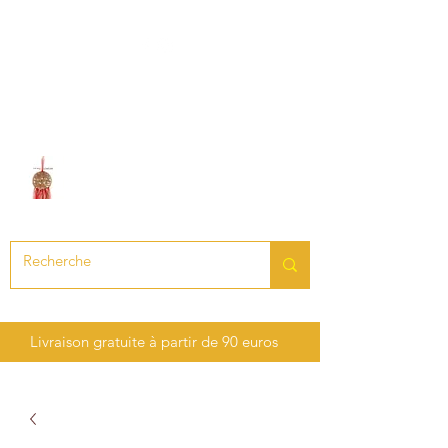
LE SON DES CHAKRAS
Création de bijoux en pierres
précieuses et semi-précieuses
Livraison gratuite à partir de 90 euros