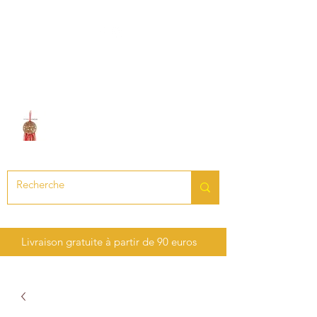
LE SON DES CHAKRAS
Création de bijoux en pierres
précieuses et semi-précieuses
Livraison gratuite à partir de 90 euros