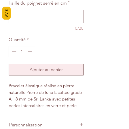
Taille du poignet serré en cm
*
AVIS
0/20
Quantité
*
Ajouter au panier
Bracelet élastique réalisé en pierre
naturelle Pierre de lune facettée grade
A+ 8 mm de Sri Lanka avec petites
perles intercalaires en verre et perle
fermeture en acier inoxydable.
Personnalisation
Pierre régulatrice et protectrice, la