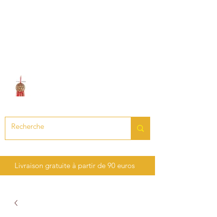
LE SON DES CHAKRAS
Création de bijoux en pierres
précieuses et semi-précieuses
Livraison gratuite à partir de 90 euros