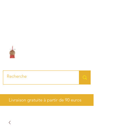
LE SON DES CHAKRAS
Création de bijoux en pierres
précieuses et semi-précieuses
Livraison gratuite à partir de 90 euros