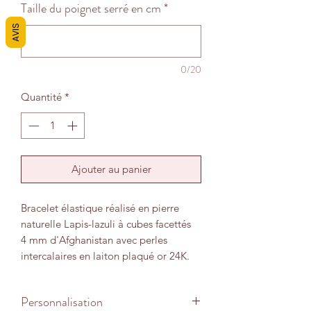
Taille du poignet serré en cm
*
AVIS
0/20
Quantité
*
Ajouter au panier
Bracelet élastique réalisé en pierre
naturelle Lapis-lazuli à cubes facettés
4 mm d'Afghanistan avec perles
intercalaires en laiton plaqué or 24K.
Laissez-vous séduire par l’élégance
Personnalisation
intemporelle de ce bracelet en Lapis-